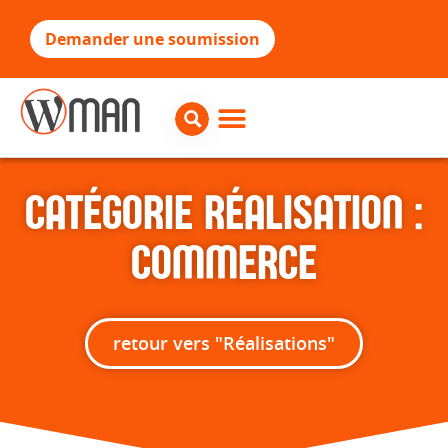
Demander une soumission
CATÉGORIE RÉALISATION :
COMMERCE
retour vers "Réalisations"