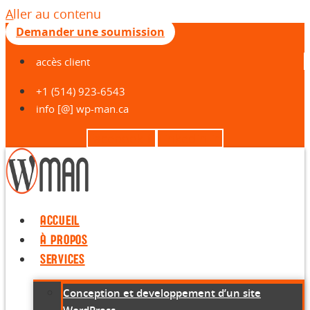
Aller au contenu
Demander une soumission
accès client
+1 (514) 923-6543
info [@] wp-man.ca
Facebook-f
Linkedin-in
ACCUEIL
À PROPOS
SERVICES
Conception et developpement d’un site