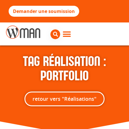
Demander une soumission
TAG RÉALISATION :
PORTFOLIO
retour vers "Réalisations"