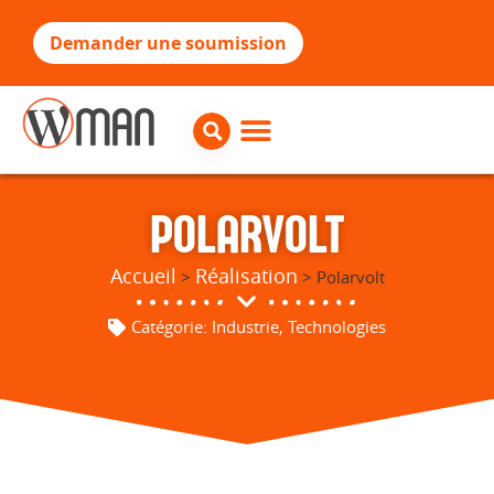
Demander une soumission
POLARVOLT
Accueil
Réalisation
>
> Polarvolt
Catégorie:
Industrie
,
Technologies