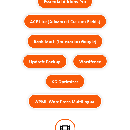
Essential Addons Pro
ACF Lite (Advanced Custom Fields)
Rank Math (Indexation Google)
Updraft Backup
Wordfence
SG Optimizer
WPML-WordPress Multilingual