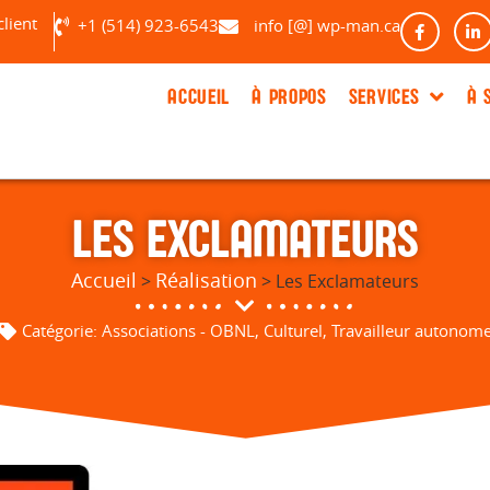
client
+1 (514) 923-6543
info [@] wp-man.ca
ACCUEIL
À PROPOS
SERVICES
À 
LES EXCLAMATEURS
Accueil
Réalisation
>
> Les Exclamateurs
Catégorie:
Associations - OBNL
,
Culturel
,
Travailleur autonom