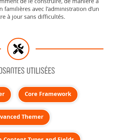
amment de le construire, de manière à
 familières avec l’administration d’un
re à jour sans difficultés.
SANTES UTILISÉES
er
Core Framework
vanced Themer
m Content Types and Fields