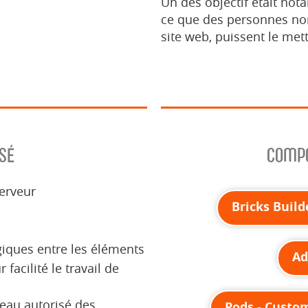
Un des objectif était not
ce que des personnes non
site web, puissent le mett
SÉ
COMPO
erveur
Bricks Build
giques entre les éléments
Ad
 facilité le travail de
veau autorisé des
Pods - Custo