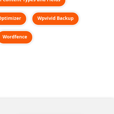
Optimizer
Wpvivid Backup
Wordfence