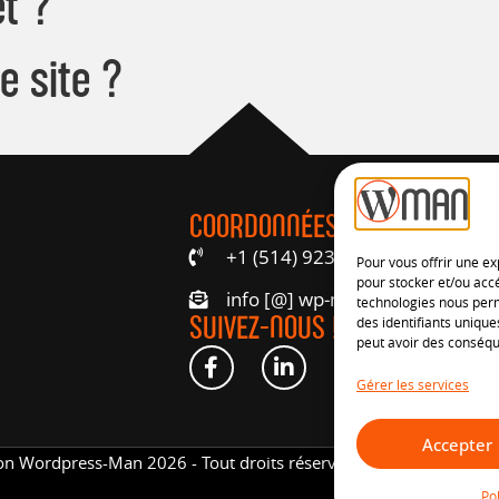
t ?
e site ?
COORDONNÉES
+1 (514) 923-6543
Pour vous offrir une ex
pour stocker et/ou accé
info [@] wp-man.ca
technologies nous perm
SUIVEZ-NOUS !
des identifiants unique
peut avoir des conséqu
Gérer les services
Accepter
on Wordpress-Man 2026 - Tout droits réservés |
Politique de con
Po