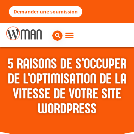
Demander une soumission
5 RAISONS DE S’OCCUPER
DE L’OPTIMISATION DE LA
VITESSE DE VOTRE SITE
WORDPRESS